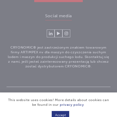
Social media
Connecteer
Watch
Volg
met
our
ons
Cryonomic
videos
op
CRYONOMIC® jest zastrzeżonym znakiem towarowym
op
on
Instagram
firmy ARTIMPEX nv dla maszyn do czyszczenia suchym
Linkedin
the
lodem i maszyn do produkcji suchego lodu. Skontaktuj się
z nami, jeśli jesteś zainteresowany prezentacją lub chcesz
Cryonomic
zostać dystrybutorem CRYONOMIC®.
Youtube
channel
®
Copyright 2026
|
CRYONOMIC
is a registered trademark
This website uses cookies! More details about cookies can
of ARTIMPEX nv
|
Privacy
|
Disclaimer
|
Cookies
|
be found in our
privacy policy
Sitemap
|
General sales conditions
Accept