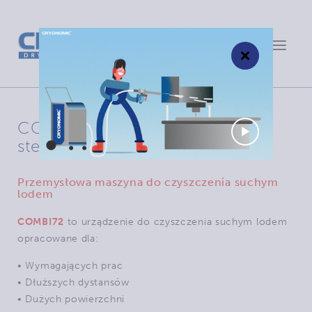
Toggle
×
navigat
COMBI72: Opcjonalne zdalne
sterowanie
Przemysłowa maszyna do czyszczenia suchym
lodem
COMBI72
to urządzenie do czyszczenia suchym lodem
opracowane dla:
• Wymagających prac
• Dłuższych dystansów
• Dużych powierzchni