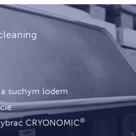
cleaning
ia suchym lodem
cie
®
 wybrać CRYONOMIC