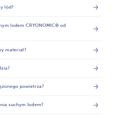
y lód?
 suchym lodem CRYONOMIC® od
y materiał?
dzia?
rężonego powietrza?
zenia suchym lodem?