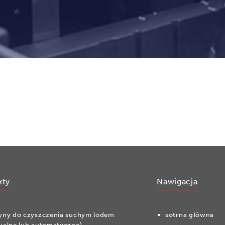
kty
Nawigacja
yny do czyszczenia suchym lodem
sotrna główna
ualne lub automatyczne)