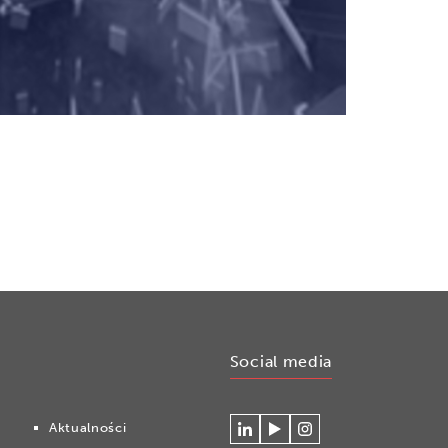
Social media
Aktualności
Connecteer
Watch
Volg