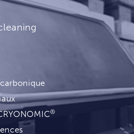
cleaning
 carbonique
iaux
®
r CRYONOMIC
rences