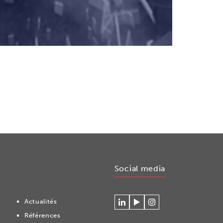
Social media
Actualités
Se
Regardez
Volg
Références
connecter
nos
ons