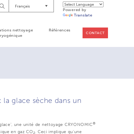
Français
Lancer
Powered by
la
Translate
recherche
ations nettoyage
Références
CONTACT
ryogénique
c la glace sèche dans un
®
 glace’, une unité de nettoyage CRYONOMIC
onique en gaz CO
. Ceci implique qu'une
2