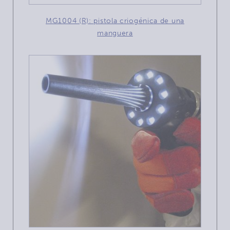
MG1004 (R): pistola criogénica de una
manguera