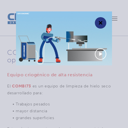
Toggle
×
navigat
COMBI73: control remoto en
opción
Equipo criogénico de alta resistencia
El
COMBI73
es un equipo de limpieza de hielo seco
desarrollado para:
• Trabajos pesados
• mayor distancia
• grandes superficies