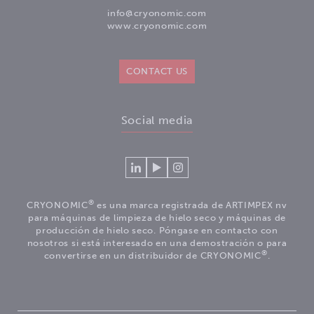
info@cryonomic.com
www.cryonomic.com
CONTACT US
Social media
Conéctese
Mire
Volg
con
nuestros
ons
Cryonomic
videos
op
®
CRYONOMIC
es una marca registrada de ARTIMPEX nv
en
en
Instagram
para máquinas de limpieza de hielo seco y máquinas de
Linkedin
el
producción de hielo seco. Póngase en contacto con
nosotros si está interesado en una demostración o para
canal
®
convertirse en un distribuidor de CRYONOMIC
.
Youtube
de
Cryonomic