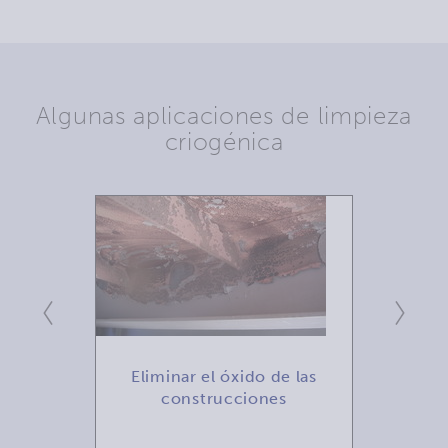
Algunas aplicaciones de limpieza
criogénica
e
Eliminar el óxido de las
Eli
bles
construcciones