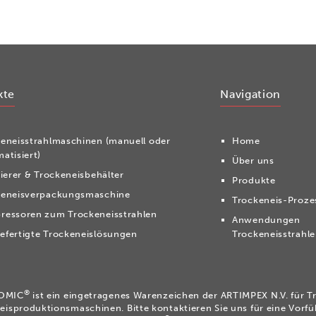
kte
Navigation
ken­eis­strahl­ma­schi­nen (manuell oder
Home
atisiert)
Über uns
tierer & Trockeneisbehälter
Produkte
keneisverpackungsmaschine
Trockeneis-Proze
ressoren zum Trockeneisstrahlen
Anwendungen
fertigte Trockeneislösungen
Trockeneisstrahl
®
OMIC
ist ein eingetragenes Warenzeichen der ARTIMPEX N.V. für 
eisproduktionsmaschinen. Bitte kontaktieren Sie uns für eine Vorf