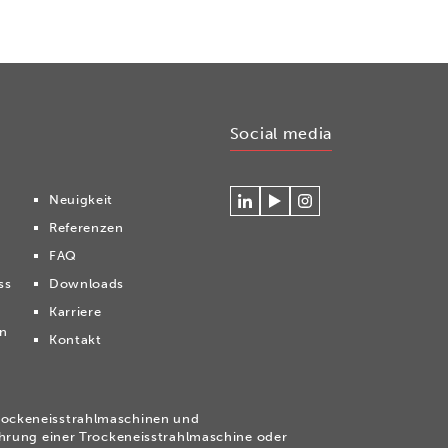
Social media
Neuigkeit
Verlinken
Betrachten
Volg
Referenzen
Sie
Sie
ons
sich
unsere
op
FAQ
mit
Videos
Instagram
ss
Downloads
Cryonomic
auf
auf
unserem
Karriere
Linkedin
Cryonomic
en
Kontakt
YouTube-
Kanal
Trockeneisstrahlmaschinen und
ührung einer Trockeneisstrahlmaschine oder