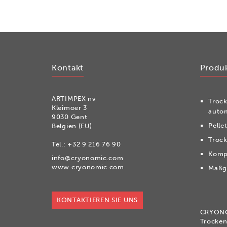
Kontakt
Produ
ARTIMPEX nv
Tro­c
Kleimoer 3
autom
9030 Gent
Pelle
Belgien (EU)
Troc
Tel.:
+32 9 216 76 90
Komp
info@cryonomic.com
www.cryonomic.com
Maßge
KONTAKTIEREN SIE UNS
CRYON
Trocken